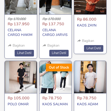
Rp 170.000
Rp 170.000
Rp 86.000
Rp 137.950
Rp 137.750
KAOS ZAYN
CELANA
CELANA
CARGO HAKIM
CARGO JARVIS
Bagikan
Bagikan
Bagikan
`
Lihat Detil
`
`
Lihat Detil
Lihat Detil
Out of Stock
Rp 105.000
Rp 78.750
Rp 78.750
POLO OMAR
KAOS SALMAN
KAOS ADAM