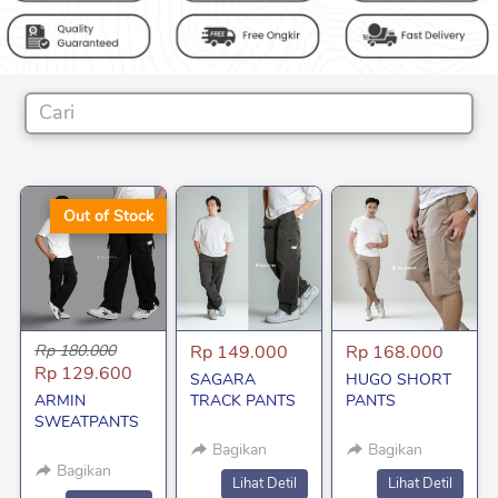
Cari
Out of Stock
Rp 180.000
Rp 149.000
Rp 168.000
Rp 129.600
SAGARA
HUGO SHORT
ARMIN
TRACK PANTS
PANTS
SWEATPANTS
Bagikan
Bagikan
Bagikan
`
`
Lihat Detil
Lihat Detil