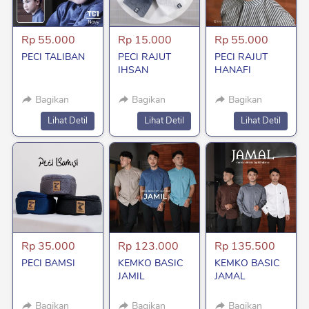
Rp 55.000
Rp 15.000
Rp 55.000
PECI TALIBAN
PECI RAJUT
PECI RAJUT
IHSAN
HANAFI
Bagikan
Bagikan
Bagikan
`
`
`
Lihat Detil
Lihat Detil
Lihat Detil
Rp 35.000
Rp 123.000
Rp 135.500
PECI BAMSI
KEMKO BASIC
KEMKO BASIC
JAMIL
JAMAL
Bagikan
Bagikan
Bagikan