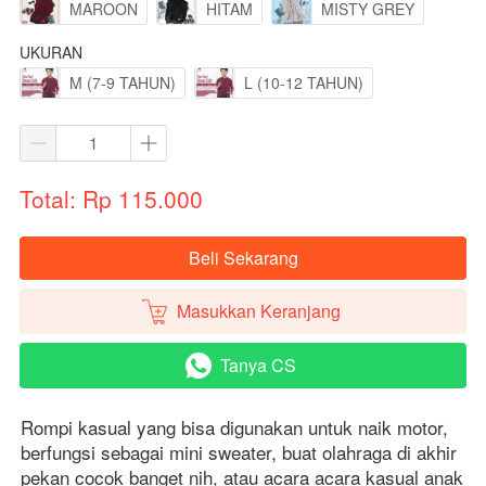
MAROON
HITAM
MISTY GREY
UKURAN
M (7-9 TAHUN)
L (10-12 TAHUN)
Total: Rp 115.000
Beli Sekarang
`
Masukkan Keranjang
`
Tanya CS
`
Rompi kasual yang bisa digunakan untuk naik motor, 
berfungsi sebagai mini sweater, buat olahraga di akhir 
pekan cocok banget nih, atau acara acara kasual anak 