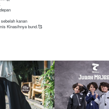
k
 depan
g sebelah kanan
mis Kinasihnya bund.🥰