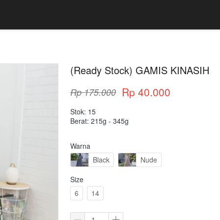
(Ready Stock) GAMIS KINASIH
Rp 40.000
Rp 175.000
Stok: 15
Berat: 215g - 345g
Warna
Black
Nude
Size
6
14