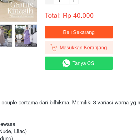
Total: Rp 40.000
Beli Sekarang
`
Masukkan Keranjang
`
Tanya CS
`
ouple pertama dari bilhikma. Memiliki 3 variasi warna yg m
 dewasa
Nude, Lilac)
udung)