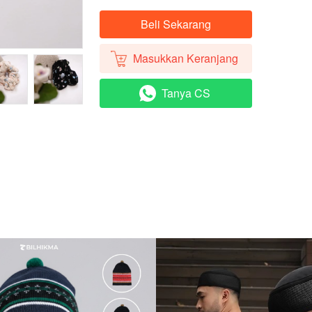
Beli Sekarang
`
Masukkan Keranjang
`
Tanya CS
`