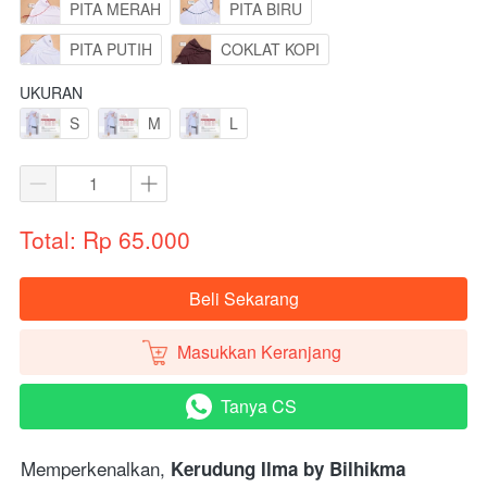
PITA MERAH
PITA BIRU
PITA PUTIH
COKLAT KOPI
UKURAN
S
M
L
Total: Rp 65.000
Beli Sekarang
`
Masukkan Keranjang
`
Tanya CS
`
Memperkenalkan, 
Kerudung Ilma by Bilhikma