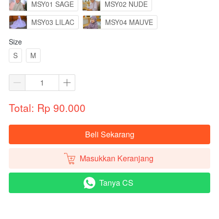
MSY01 SAGE
MSY02 NUDE
MSY03 LILAC
MSY04 MAUVE
Size
S
M
Total: Rp 90.000
Beli Sekarang
`
Masukkan Keranjang
`
Tanya CS
`