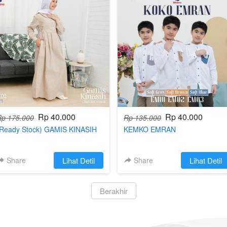
Rp 40.000
Rp 40.000
Rp 175.000
Rp 135.000
(Ready Stock) GAMIS KINASIH
KEMKO EMRAN
Share
`
Lihat Detil
Share
`
Lihat Detil
`
Berakhir